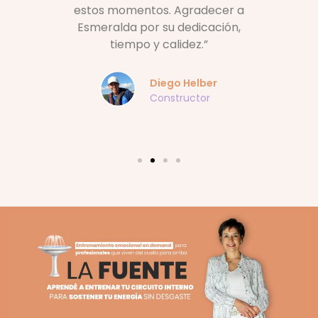
estos momentos. Agradecer a
ce
Esmeralda por su dedicación,
lim
n
tiempo y calidez.”
in
ca
Diego Helber
Constructor