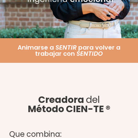
Animarse a
SENTIR
para volver a
trabajar con
SENTIDO
Creadora
del
Método CIEN-TE ®
Que combina: