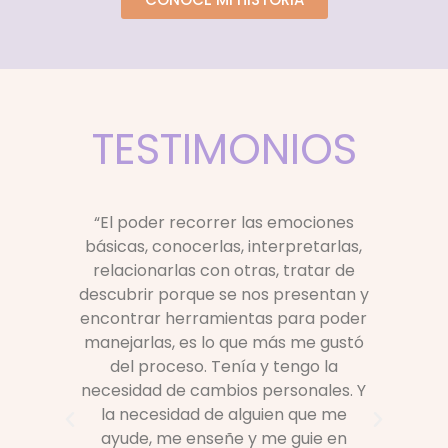
TESTIMONIOS
se
“El poder recorrer las emociones
“L
básicas, conocerlas, interpretarlas,
f
o en
relacionarlas con otras, tratar de
emo
ían
descubrir porque se nos presentan y
con
encontrar herramientas para poder
c
manejarlas, es lo que más me gustó
iera
del proceso. Tenía y tengo la
rea
nte.
necesidad de cambios personales. Y
Al
 mí,
la necesidad de alguien que me
co
edo
ayude, me enseñe y me guie en